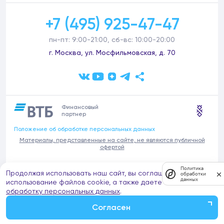
+7 (495) 925-47-47
пн-пт: 9:00-21:00, сб-вс: 10:00-20:00
г. Москва, ул. Мосфильмовская, д. 70
Финансовый
партнер
Положение об обработке персональных данных
Материалы, представленные на сайте, не являются публичной
офертой
В связи с участившимися случаями предложений частных услуг от
Политика
Продолжая использовать наш сайт, вы соглашаетесь на
имени компании Донстрой (проведения ремонтов, продажи
обработки
данных
отделочных материалов и т.п.), обращаем внимание на то, что
использование файлов cookie, а также даете согласие на
компания Донстрой не оказывает таких услуг, не имеет
обработку персональных данных
.
представительств такого профиля и не обращается к частным
лицам с подобными предложениями.
Согласен