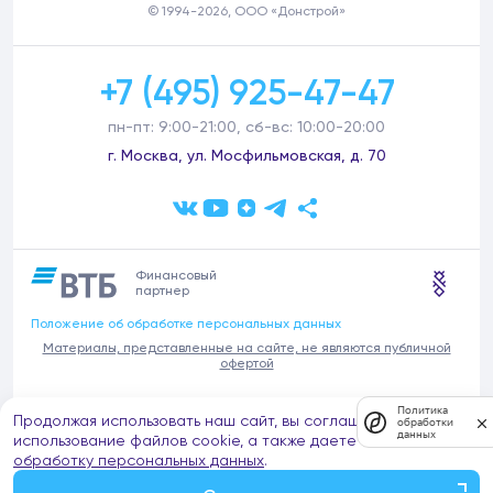
© 1994-2026, ООО «Донстрой»
+7 (495) 925-47-47
пн-пт: 9:00-21:00, сб-вс: 10:00-20:00
г. Москва, ул. Мосфильмовская, д. 70
Финансовый
партнер
Положение об обработке персональных данных
Материалы, представленные на сайте, не являются публичной
офертой
В связи с участившимися случаями предложений частных услуг от
Политика
Продолжая использовать наш сайт, вы соглашаетесь на
имени компании Донстрой (проведения ремонтов, продажи
обработки
данных
отделочных материалов и т.п.), обращаем внимание на то, что
использование файлов cookie, а также даете согласие на
компания Донстрой не оказывает таких услуг, не имеет
обработку персональных данных
.
представительств такого профиля и не обращается к частным
лицам с подобными предложениями.