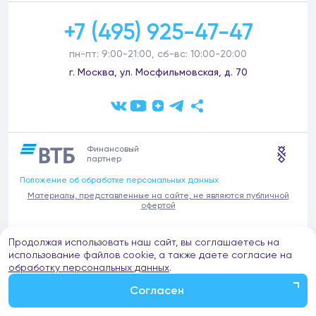
+7 (495) 925-47-47
пн-пт: 9:00-21:00, сб-вс: 10:00-20:00
г. Москва, ул. Мосфильмовская, д. 70
Финансовый
партнер
Положение об обработке персональных данных
Материалы, представленные на сайте, не являются публичной
офертой
В связи с участившимися случаями предложений частных услуг от
Продолжая использовать наш сайт, вы соглашаетесь на
имени компании Донстрой (проведения ремонтов, продажи
отделочных материалов и т.п.), обращаем внимание на то, что
использование файлов cookie, а также даете согласие на
компания Донстрой не оказывает таких услуг, не имеет
обработку персональных данных
.
представительств такого профиля и не обращается к частным
лицам с подобными предложениями.
Согласен