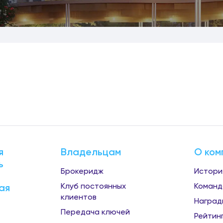
я
Владельцам
О ком
ь
Брокеридж
Истори
Клуб постоянных
Команд
ая
клиентов
Наград
Передача ключей
Рейтин