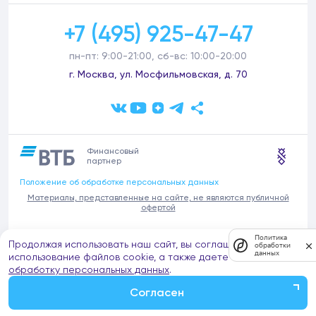
+7 (495) 925-47-47
пн-пт: 9:00-21:00, сб-вс: 10:00-20:00
г. Москва, ул. Мосфильмовская, д. 70
Финансовый
партнер
Положение об обработке персональных данных
Материалы, представленные на сайте, не являются публичной
офертой
В связи с участившимися случаями предложений частных услуг от
Политика
Продолжая использовать наш сайт, вы соглашаетесь на
имени компании Донстрой (проведения ремонтов, продажи
обработки
данных
отделочных материалов и т.п.), обращаем внимание на то, что
использование файлов cookie, а также даете согласие на
компания Донстрой не оказывает таких услуг, не имеет
обработку персональных данных
.
представительств такого профиля и не обращается к частным
лицам с подобными предложениями.
Согласен