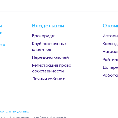
я
Владельцам
О ком
ь
Брокеридж
Истори
Клуб постоянных
Команд
ая
клиентов
Наград
Передача ключей
Рейтин
Регистрация права
Дочерн
собственности
Работа
Личный кабинет
рсональных данных
на сайте, не являются публичной офертой