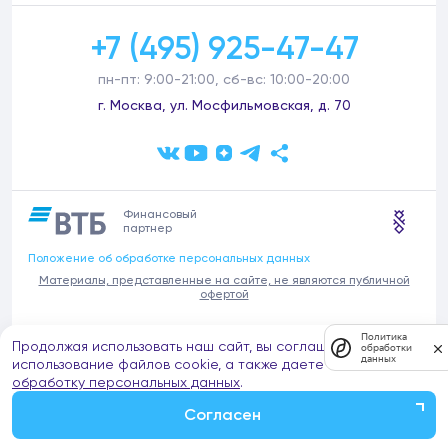
+7 (495) 925-47-47
пн-пт: 9:00-21:00, сб-вс: 10:00-20:00
г. Москва, ул. Мосфильмовская, д. 70
Финансовый
партнер
Положение об обработке персональных данных
Материалы, представленные на сайте, не являются публичной
офертой
В связи с участившимися случаями предложений частных услуг от
Политика
Продолжая использовать наш сайт, вы соглашаетесь на
имени компании Донстрой (проведения ремонтов, продажи
обработки
данных
отделочных материалов и т.п.), обращаем внимание на то, что
использование файлов cookie, а также даете согласие на
компания Донстрой не оказывает таких услуг, не имеет
обработку персональных данных
.
представительств такого профиля и не обращается к частным
лицам с подобными предложениями.
Согласен