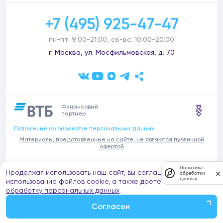
+7 (495) 925-47-47
пн-пт: 9:00-21:00, сб-вс: 10:00-20:00
г. Москва, ул. Мосфильмовская, д. 70
Финансовый
партнер
Положение об обработке персональных данных
Материалы, представленные на сайте, не являются публичной
офертой
В связи с участившимися случаями предложений частных услуг от
Политика
Продолжая использовать наш сайт, вы соглашаетесь на
имени компании Донстрой (проведения ремонтов, продажи
обработки
данных
отделочных материалов и т.п.), обращаем внимание на то, что
использование файлов cookie, а также даете согласие на
компания Донстрой не оказывает таких услуг, не имеет
обработку персональных данных
.
представительств такого профиля и не обращается к частным
лицам с подобными предложениями.
Согласен