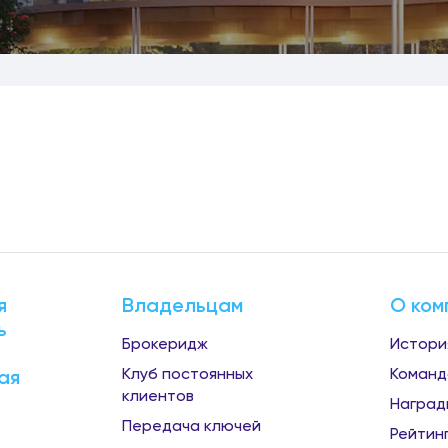
я
Владельцам
О ком
ь
Брокеридж
Истори
Клуб постоянных
Команд
ая
клиентов
Наград
Передача ключей
Рейтин