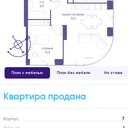
План с мебелью
План без мебели
На этаже
Квартира продана
7
Корпус