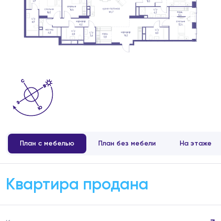
План с мебелью
План без мебели
На этаже
Квартира продана