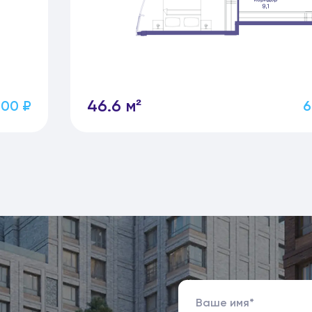
46.6 м²
200 ₽
6