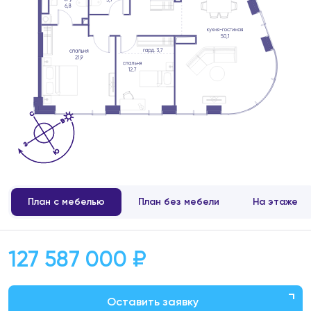
План с мебелью
План без мебели
На этаже
127 587 000 ₽
Оставить заявку