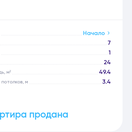
Начало
7
1
24
49.4
ь, м²
3.4
 потолков, м
ртира продана