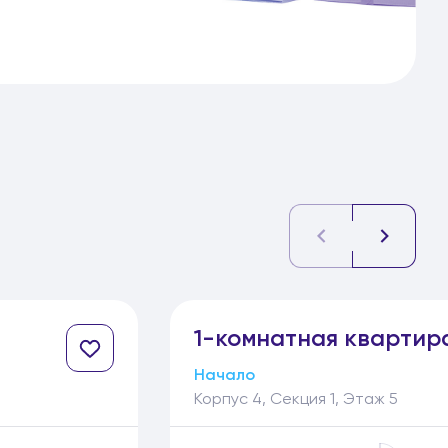
0
1-
комнатная
квартира
Начало
Корпус 4, Секция 1, Этаж 5