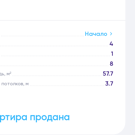
Начало
4
1
8
57.7
ь, м²
3.7
 потолков, м
ртира продана