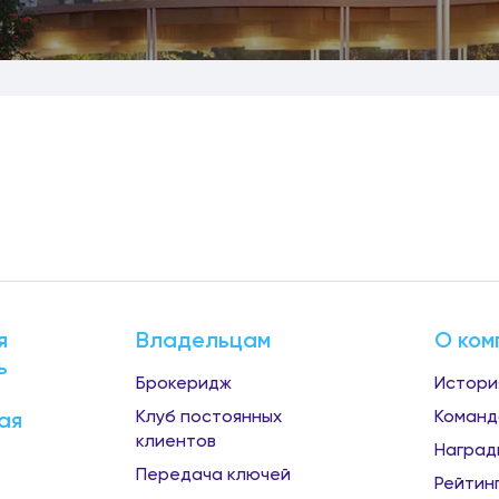
я
Владельцам
О ком
ь
Брокеридж
Истори
Клуб постоянных
Команд
ая
клиентов
Наград
Передача ключей
Рейтин