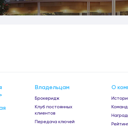
я
Владельцам
О ком
ь
Брокеридж
Истори
Клуб постоянных
Команд
ая
клиентов
Наград
Передача ключей
Рейтин