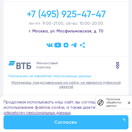
+7 (495) 925-47-47
пн-пт: 9:00-21:00, сб-вс: 10:00-20:00
г. Москва, ул. Мосфильмовская, д. 70
Финансовый
партнер
Положение об обработке персональных данных
Материалы, представленные на сайте, не являются публичной
офертой
В связи с участившимися случаями предложений частных услуг от
Политика
Продолжая использовать наш сайт, вы соглашаетесь на
имени компании Донстрой (проведения ремонтов, продажи
обработки
данных
отделочных материалов и т.п.), обращаем внимание на то, что
использование файлов cookie, а также даете согласие на
компания Донстрой не оказывает таких услуг, не имеет
обработку персональных данных
.
представительств такого профиля и не обращается к частным
лицам с подобными предложениями.
Согласен