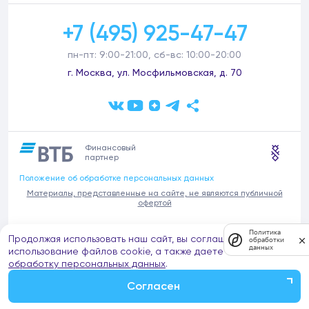
+7 (495) 925-47-47
пн-пт: 9:00-21:00, сб-вс: 10:00-20:00
г. Москва, ул. Мосфильмовская, д. 70
Финансовый
партнер
Положение об обработке персональных данных
Материалы, представленные на сайте, не являются публичной
офертой
В связи с участившимися случаями предложений частных услуг от
Политика
Продолжая использовать наш сайт, вы соглашаетесь на
имени компании Донстрой (проведения ремонтов, продажи
обработки
данных
отделочных материалов и т.п.), обращаем внимание на то, что
использование файлов cookie, а также даете согласие на
компания Донстрой не оказывает таких услуг, не имеет
обработку персональных данных
.
представительств такого профиля и не обращается к частным
лицам с подобными предложениями.
Согласен