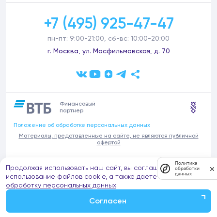
+7 (495) 925-47-47
пн-пт: 9:00-21:00, сб-вс: 10:00-20:00
г. Москва, ул. Мосфильмовская, д. 70
Финансовый
партнер
Положение об обработке персональных данных
Материалы, представленные на сайте, не являются публичной
офертой
В связи с участившимися случаями предложений частных услуг от
Политика
Продолжая использовать наш сайт, вы соглашаетесь на
имени компании Донстрой (проведения ремонтов, продажи
обработки
данных
отделочных материалов и т.п.), обращаем внимание на то, что
использование файлов cookie, а также даете согласие на
компания Донстрой не оказывает таких услуг, не имеет
обработку персональных данных
.
представительств такого профиля и не обращается к частным
лицам с подобными предложениями.
Согласен