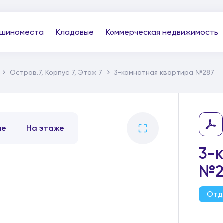
шиноместа
Кладовые
Коммерческая недвижимость
Остров.7, Корпус 7, Этаж 7
3-комнатная квартира №287
ме
На этаже
3-
№2
Отд