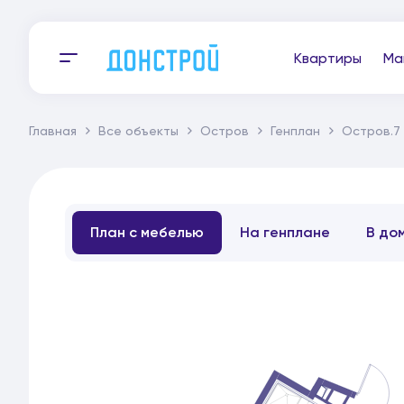
Квартиры
Ма
Главная
Все объекты
Остров
Генплан
Остров.7
План с мебелью
На генплане
В до