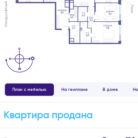
Ландшафтный двор
Река
План с мебелью
На генплане
В доме
На
Квартира продана