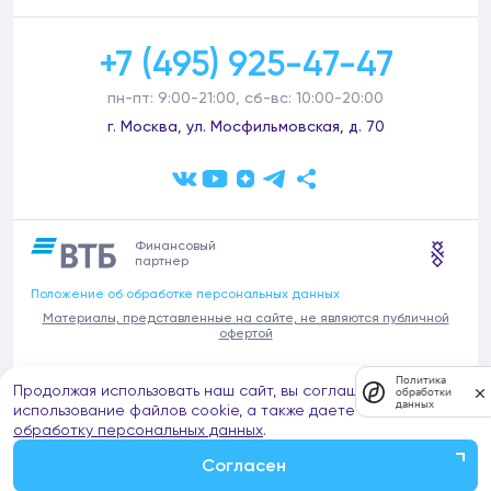
+7 (495) 925-47-47
пн-пт: 9:00-21:00, сб-вс: 10:00-20:00
г. Москва, ул. Мосфильмовская, д. 70
Финансовый
партнер
Положение об обработке персональных данных
Материалы, представленные на сайте, не являются публичной
офертой
В связи с участившимися случаями предложений частных услуг от
Политика
Продолжая использовать наш сайт, вы соглашаетесь на
имени компании Донстрой (проведения ремонтов, продажи
обработки
данных
отделочных материалов и т.п.), обращаем внимание на то, что
использование файлов cookie, а также даете согласие на
компания Донстрой не оказывает таких услуг, не имеет
обработку персональных данных
.
представительств такого профиля и не обращается к частным
лицам с подобными предложениями.
Согласен