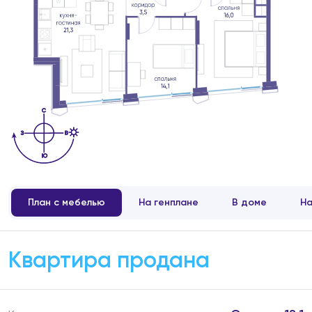
План с мебелью
На генплане
В доме
На
Квартира продана