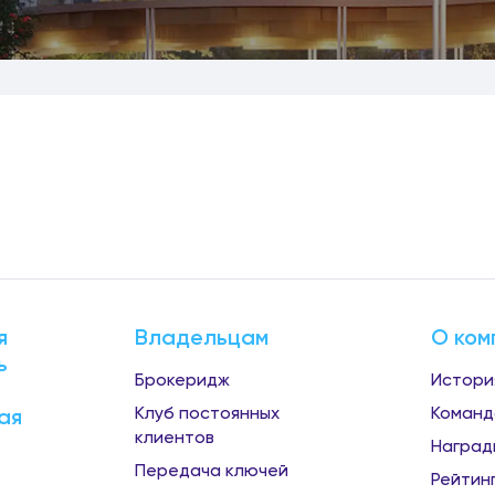
я
Владельцам
О ком
ь
Брокеридж
Истори
Клуб постоянных
Команд
ая
клиентов
Наград
Передача ключей
Рейтин